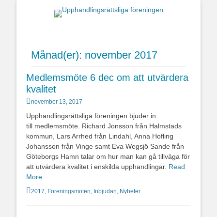
Upphandlingsrättsl
föreningen
Månad(er):
november 2017
Medlemsmöte 6 dec om att utvärdera
kvalitet
Postades
november 13, 2017
den
Upphandlingsrättsliga föreningen bjuder in
till medlemsmöte. Richard Jonsson från Halmstads
kommun, Lars Arrhed från Lindahl, Anna Hofling
Johansson från Vinge samt Eva Wegsjö Sande från
Göteborgs Hamn talar om hur man kan gå tillväga för
att utvärdera kvalitet i enskilda upphandlingar.
Read
More …
Kategorier
2017
,
Föreningsmöten
,
Inbjudan
,
Nyheter