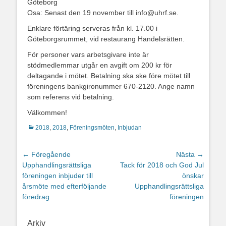
Göteborg
Osa: Senast den 19 november till info@uhrf.se.
Enklare förtäring serveras från kl. 17.00 i
Göteborgsrummet, vid restaurang Handelsrätten.
För personer vars arbetsgivare inte är
stödmedlemmar utgår en avgift om 200 kr för
deltagande i mötet. Betalning ska ske före mötet till
föreningens bankgironummer 670-2120. Ange namn
som referens vid betalning.
Välkommen!
Kategorier
2018
,
2018
,
Föreningsmöten
,
Inbjudan
Inläggsnavigering
← Föregående
Nästa →
Föregående
Nästa
Upphandlingsrättsliga
Tack för 2018 och God Jul
inlägg:
inlägg:
föreningen inbjuder till
önskar
årsmöte med efterföljande
Upphandlingsrättsliga
föredrag
föreningen
Arkiv