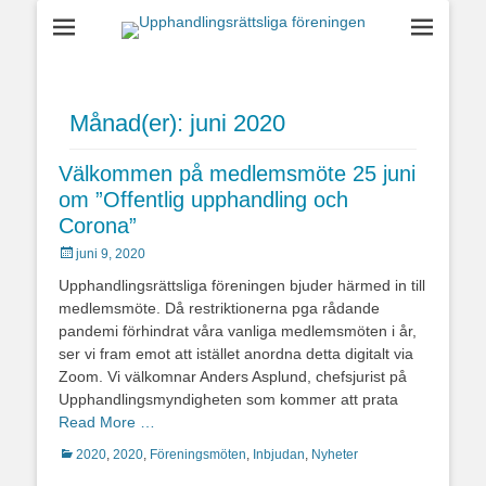
Upphandlingsrättsl
föreningen
Månad(er):
juni 2020
Välkommen på medlemsmöte 25 juni
om ”Offentlig upphandling och
Corona”
Postades
juni 9, 2020
den
Upphandlingsrättsliga föreningen bjuder härmed in till
medlemsmöte. Då restriktionerna pga rådande
pandemi förhindrat våra vanliga medlemsmöten i år,
ser vi fram emot att istället anordna detta digitalt via
Zoom. Vi välkomnar Anders Asplund, chefsjurist på
Upphandlingsmyndigheten som kommer att prata
Read More …
Kategorier
2020
,
2020
,
Föreningsmöten
,
Inbjudan
,
Nyheter