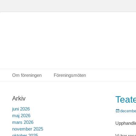
Primär meny
Hoppa
Om föreningen
Föreningsmöten
till
Sekundär meny
Hoppa
innehåll
till
Teate
Arkiv
innehåll
juni 2026
Postades
december
maj 2026
den
mars 2026
Upphandlin
november 2025
oktober 2025
Vi har res