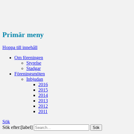
Primär meny
Hoppa till innehåll
Om föreningen
Styrelse
Stadgar
Föreningsmöten
Inbjudan
2016
2015
2014
2013
2012
2011
Sök
Sök efter:[label]