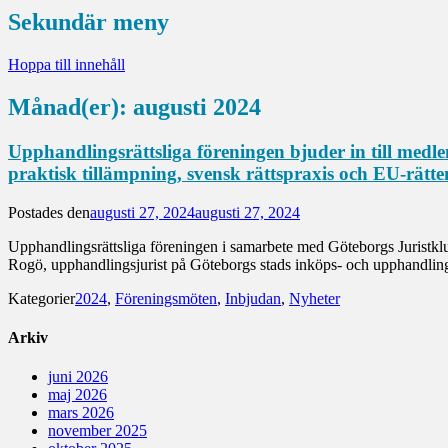
Sekundär meny
Hoppa till innehåll
Månad(er):
augusti 2024
Upphandlingsrättsliga föreningen bjuder in till medl
praktisk tillämpning, svensk rättspraxis och EU-rätte
Postades den
augusti 27, 2024
augusti 27, 2024
Upphandlingsrättsliga föreningen i samarbete med Göteborgs Juristkl
Rogö, upphandlingsjurist på Göteborgs stads inköps- och upphandli
Kategorier
2024
,
Föreningsmöten
,
Inbjudan
,
Nyheter
Arkiv
juni 2026
maj 2026
mars 2026
november 2025