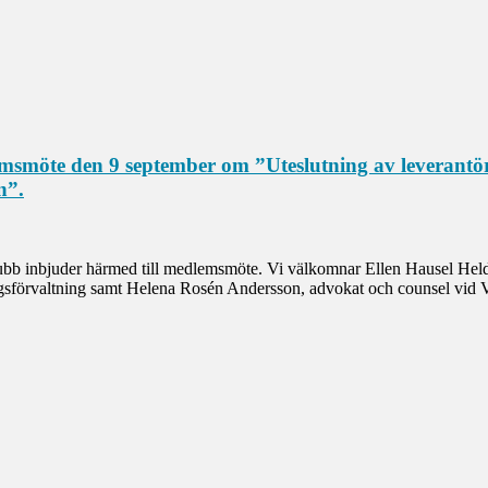
emsmöte den 9 september om ”Uteslutning av leverantöre
n”.
ubb inbjuder härmed till medlemsmöte. Vi välkomnar Ellen Hausel Helda
ngsförvaltning samt Helena Rosén Andersson, advokat och counsel vid