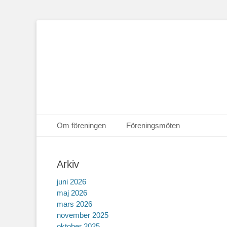
Hoppa
Primär meny
Om föreningen
Föreningsmöten
till
Hoppa
Sekundär meny
innehåll
till
Arkiv
innehåll
juni 2026
maj 2026
mars 2026
november 2025
oktober 2025