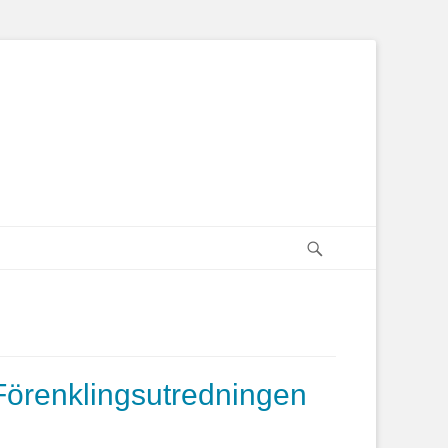
föreningen
Sök
örenklingsutredningen