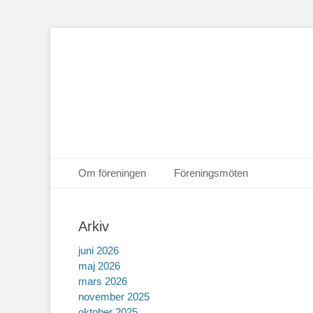
Hoppa
Primär meny
Om föreningen
Föreningsmöten
till
Hoppa
Sekundär meny
innehåll
till
Arkiv
innehåll
juni 2026
maj 2026
mars 2026
november 2025
oktober 2025