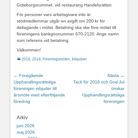
Göteborgsrummet, vid restaurang Handelsrätten.
För personer vars arbetsgivare inte är
stödmedlemmar utgår en avgift om 200 kr för
deltagande i mötet. Betalning ska ske före mötet till
föreningens bankgironummer 670-2120. Ange namn
som referens vid betalning.
Välkommen!
Kategorier
2018
,
2018
,
Föreningsmöten
,
Inbjudan
Inläggsnavigering
← Föregående
Nästa →
Föregående
Nästa
Upphandlingsrättsliga
Tack för 2018 och God Jul
inlägg:
inlägg:
föreningen inbjuder till
önskar
årsmöte med efterföljande
Upphandlingsrättsliga
föredrag
föreningen
Arkiv
juni 2026
maj 2026