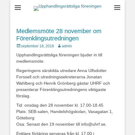
Upphandlingsrättsl
föreningen
Medlemsmöte 28 november om
Förenklingsutredningen
Postades
Författare
september 18, 2018
admin
den
Upphandlingsrättsliga föreningen bjuder in till
medlemsmöte.
Regeringens särskilda utredare Anna Ulfsdotter
Forssell och utredningssekreterarna Jonatan
Wahlberg och Henrik Grönberg gästar UHRF och
presenterar Förenklingsutredningens viktigaste
förslag.
Tid: onsdag den 28 november kl. 17.00-18.45
Plats: SEB-salen, Handelshögskolan, Vasagatan 1,
Göteborg
Osa: Senast den 19 november till info@uhrf.se.
Enklare förtäring serveras från kl. 17.00 i