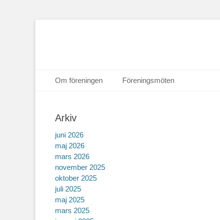
Hoppa
Primär meny
Om föreningen
Föreningsmöten
till
Hoppa
Sekundär meny
innehåll
till
Arkiv
innehåll
juni 2026
maj 2026
mars 2026
november 2025
oktober 2025
juli 2025
maj 2025
mars 2025