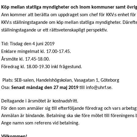
Köp mellan statliga myndigheter och inom kommuner samt övriga 
Ann kommer att berätta om uppdraget som chef för KKV:s enhet för 
KKV:s ställningstagande om köp mellan statliga myndigheter. Däre
ställningstagande ur ett rättsvetenskapligt perspektiv.
Tid: Tisdag den 4 juni 2019
Enklare mingelmat kl. 17.00-17.45.
Årsmöte kl. 17.45-18.00.
Föredrag kl. 18.00-19.30 inkl frågestund.
Plats: SEB-salen, Handelshögskolan, Vasagatan 1, Göteborg
Osa:
Senast måndag den 27 maj 2019
till
info@uhrf.se
.
Deltagande i årsmötet är kostnadsfritt.
För den som anmäler sig till efterföljande föredrag och vars arbets
Anmälan är bindande. Betalning ska ske före mötet till föreningen
Ange namn som referens vid betalning.
Välkommen!