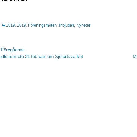
Kategorier
2019
,
2019
,
Föreningsmöten
,
Inbjudan
,
Nyheter
nläggsnavigering
 Föregående
regående
Nästa
dlemsmöte 21 februari om Sjöfartsverket
M
lägg:
inlägg: