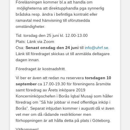
Föreläsningen kommer bl.a att handla om
möjligheterna att direktupphandla pga synnerlig
brådska resp. ändra i befintliga kontrakt eller
ramavtal med hänvisning till oförutsedda
omständigheter.
Tid: torsdag den 25 juni kl. 12.00-13.00
Plats: Länk via Zoom
Osa:
Senast onsdag den 24 juni
till
info@uhrf.se
.
Länk till föredraget skickas ut till anmälda deltagare
dagen innan.
Föredraget är kostnadsfritt.
Vi ber er även att redan nu reservera
torsdagen 10
september
ca 17.00-19.30 för föreningens årsmöte
samt föredrag av Årets inköpare 2019
Koncerninköpschefen i Borås Iqbal Musaji som håller
föredrag om ”Så här jobbar vi med offentliga inköp i
Borås”. Separat inbjudan kommer i augusti då vi även
vet mer om då rådande restriktioner men
förhoppningen är att hålla detta på plats i Göteborg.
Välkommen!