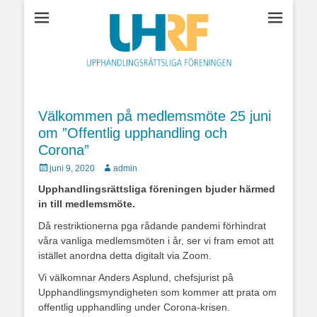
Upphandlingsrättsl
föreningen
Välkommen på medlemsmöte 25 juni
om ”Offentlig upphandling och
Corona”
Postades
Författare
juni 9, 2020
admin
den
Upphandlingsrättsliga föreningen bjuder härmed
in till medlemsmöte.
Då restriktionerna pga rådande pandemi förhindrat
våra vanliga medlemsmöten i år, ser vi fram emot att
istället anordna detta digitalt via Zoom.
Vi välkomnar Anders Asplund, chefsjurist på
Upphandlingsmyndigheten som kommer att prata om
offentlig upphandling under Corona-krisen.