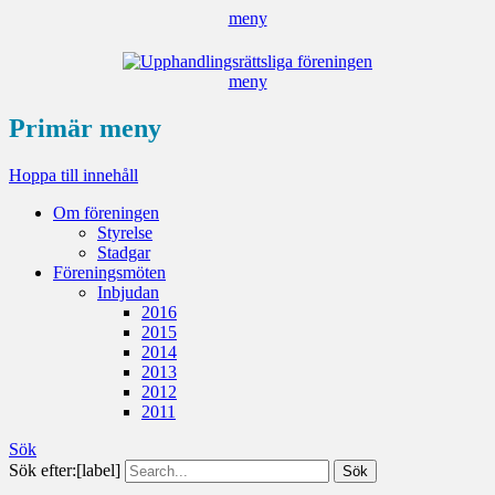
meny
Upphandlingsrät
meny
föreninge
Primär meny
Hoppa till innehåll
Om föreningen
Styrelse
Stadgar
Föreningsmöten
Inbjudan
2016
2015
2014
2013
2012
2011
Sök
Sök efter:[label]