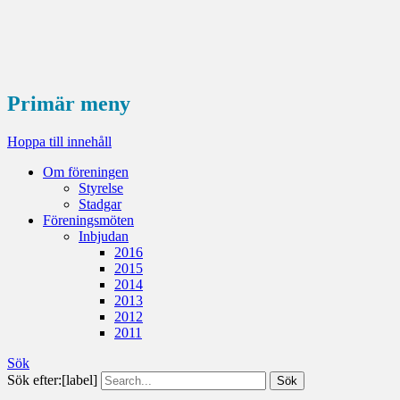
Primär meny
Hoppa till innehåll
Om föreningen
Styrelse
Stadgar
Föreningsmöten
Inbjudan
2016
2015
2014
2013
2012
2011
Sök
Sök efter:[label]