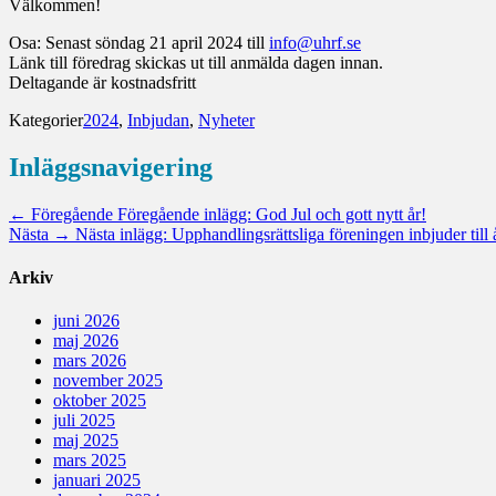
Välkommen!
Osa: Senast söndag 21 april 2024 till
info@uhrf.se
Länk till föredrag skickas ut till anmälda dagen innan.
Deltagande är kostnadsfritt
Kategorier
2024
,
Inbjudan
,
Nyheter
Inläggsnavigering
← Föregående
Föregående inlägg:
God Jul och gott nytt år!
Nästa →
Nästa inlägg:
Upphandlingsrättsliga föreningen inbjuder till
Arkiv
juni 2026
maj 2026
mars 2026
november 2025
oktober 2025
juli 2025
maj 2025
mars 2025
januari 2025