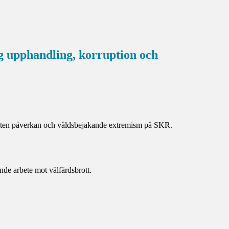
ig upphandling, korruption och
llåten påverkan och våldsbejakande extremism på SKR.
de arbete mot välfärdsbrott.