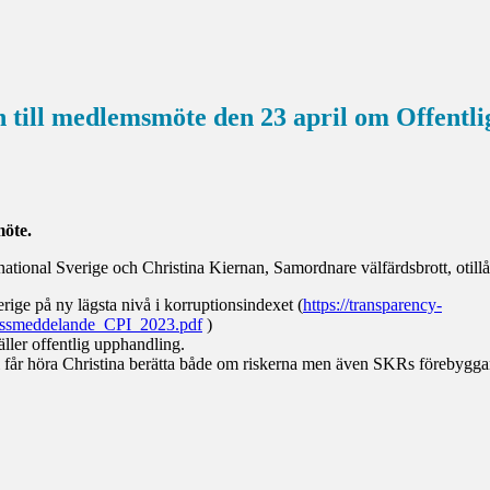
n till medlemsmöte den 23 april om Offentl
möte.
ational Sverige och Christina Kiernan, Samordnare välfärdsbrott, oti
rige på ny lägsta nivå i korruptionsindexet (
https://transparency-
ressmeddelande_CPI_2023.pdf
)
gäller offentlig upphandling.
i får höra Christina berätta både om riskerna men även SKRs förebyggan