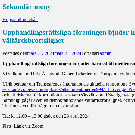
Sekundär meny
Hoppa till innehåll
Upphandlingsrättsliga föreningen bjuder i
välfärdsbrottslighet
Postades den
mars 21, 2024
mars 21, 2024
Författare
admin
Upphandlingsrättsliga föreningen inbjuder härmed till medlems
Vi välkomnar Ulrik Åshuvud, Generalsekreterare Transparency Intern
Ulrik berättar om Transparency Internationals aktuella rapport om Sve
se.s3.amazonaws.com/uploads/attachment/media/994/TI_Sverige_P
och att riskerna för korruption anses vara särskilt stora i Sverige vad 
Samtidigt pågår även en demokratihotande välfärdsbrottslighet, och v
Tid finns även för frågor och diskussion.
Tid: kl 12.00 – 13.00 tisdag den 23 april 2024
Plats: Länk via Zoom